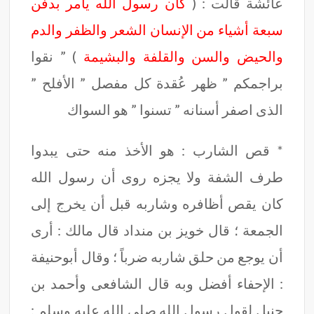
عائشة قالت : (
كان رسول الله يأمر بدفن
سبعة أشياء من الإنسان الشعر والظفر والدم
والحيض والسن والقلفة والبشيمة
) ” نقوا
براجمكم ” ظهر عُقدة كل مفصل ” الأفلح ”
الذى اصفر أسنانه ” تسنوا ” هو السواك
* قص الشارب : هو الأخذ منه حتى يبدوا
طرف الشفة ولا يجزه روى أن رسول الله
كان يقص أظافره وشاربه قبل أن يخرج إلى
الجمعة ؛ قال خويز بن منداد قال مالك : أرى
أن يوجع من حلق شاربه ضرباً ؛ وقال أبوحنيفة
: الإحفاء أفضل وبه قال الشافعى وأحمد بن
حنبل لقول رسول الله صلى الله عليه وسلم :