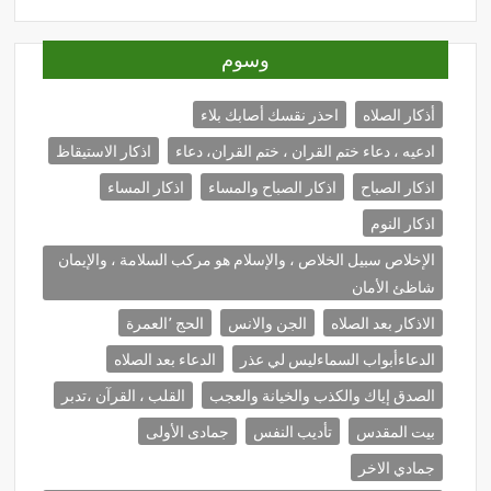
وسوم
أذكار الصلاه
احذر نقسك أصابك بلاء
ادعيه ، دعاء ختم القران ، ختم القران، دعاء
اذكار الاستيقاظ
اذكار الصباح
اذكار الصباح والمساء
اذكار المساء
اذكار النوم
الإخلاص سبيل الخلاص ، والإسلام هو مركب السلامة ، والإيمان
شاظئ الأمان
الاذكار بعد الصلاه
الجن والانس
الحج ٬العمرة
الدعاءأبواب السماءليس لي عذر
الدعاء بعد الصلاه
الصدق إياك والكذب والخيانة والعجب
القلب ، القرآن ،تدبر
بيت المقدس
تأديب النفس
جمادى الأولى
جمادي الاخر