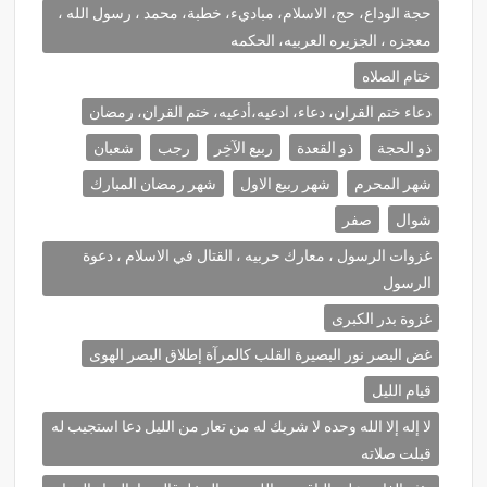
حجة الوداع، حج، الاسلام، مباديء، خطبة، محمد ، رسول الله ،
معجزه ، الجزيره العربيه، الحكمه
ختام الصلاه
دعاء ختم القران، دعاء، ادعيه،أدعيه، ختم القران، رمضان
ذو الحجة
ذو القعدة
ربيع الآخِر
رجب
شعبان
شهر المحرم
شهر ربيع الاول
شهر رمضان المبارك
شوال
صفر
غزوات الرسول ، معارك حربيه ، القتال في الاسلام ، دعوة
الرسول
غزوة بدر الكبرى
غض البصر نور البصيرة القلب كالمرآة إطلاق البصر الهوى
قيام الليل
لا إله إلا الله وحده لا شريك له من تعار من الليل دعا استجيب له
قبلت صلاته