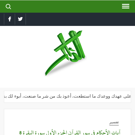
ch for:
Ski
t
conten
book
Twitter
الذاكر
إجعل
لسانك
رطبا
بذكر
الله
أنا على عهدك ووعدك ما استطعت، أعوذ بك من شر ما صنعت، أبوء لك بنعمتك ع
تفسير
آيات الأحكام فى سور القرآن الجزء الأول سورة البقرة 8