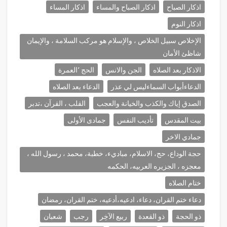
اذكار الصباح
اذكار الصباح والمساء
اذكار المساء
اذكار النوم
الإخلاص سبيل الخلاص ، والإسلام هو مركب السلامة ، والإيمان
شاظئ الأمان
الاذكار بعد الصلاه
الجن والانس
الحج ٬العمرة
الدعاءأبواب السماءليس لي عذر
الدعاء بعد الصلاه
الصدق إياك والكذب والخيانة والعجب
القلب ، القرآن ،تدبر
بيت المقدس
تأديب النفس
جمادى الأولى
جمادي الاخر
حجة الوداع، حج، الاسلام، مباديء، خطبة، محمد ، رسول الله ،
معجزه ، الجزيره العربيه، الحكمه
ختام الصلاه
دعاء ختم القران، دعاء، ادعيه،أدعيه، ختم القران، رمضان
ذو الحجة
ذو القعدة
ربيع الآخِر
رجب
شعبان