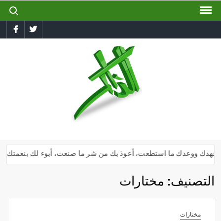
ch for:
Ski
t
book
Twitter
conten
الذاكر
إجعل
لسانك
رطبا
بذكر
الله
هدك ووعدك ما استطعت، أعوذ بك من شر ما صنعت، أبوء لك بنعمتك علي وأبوء 
التصنيف:
مختارات
مختارات