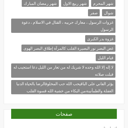
شهر المحرم
شهر ربيع الاول
شهر رمضان المبارك
شوال
صفر
غزوات الرسول ، معارك حربيه ، القتال في الاسلام ، دعوة
الرسول
غزوة بدر الكبرى
غض البصر نور البصيرة القلب كالمرآة إطلاق البصر الهوى
قيام الليل
لا إله إلا الله وحده لا شريك له من تعار من الليل دعا استجيب له
قبلت صلاته
يؤثر الفاني على الباقيحب الله حب المخلوقالرضا بالحياة الدنيا
الغفلة والطمأنينةمن البكاء من خشية الله قسوة القلب
صفحات