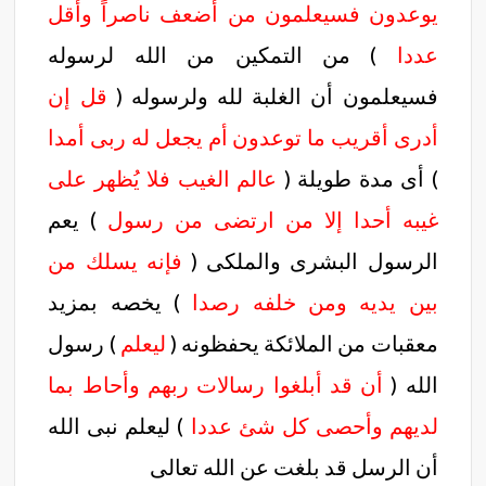
يوعدون فسيعلمون من أضعف ناصراً وأقل
عددا
) من التمكين من الله لرسوله
فسيعلمون أن الغلبة لله ولرسوله (
قل إن
أدرى أقريب ما توعدون أم يجعل له ربى أمدا
) أى مدة طويلة (
عالم الغيب فلا يُظهر على
غيبه أحدا إلا من ارتضى من رسول
) يعم
الرسول البشرى والملكى (
فإنه يسلك من
بين يديه ومن خلفه رصدا
) يخصه بمزيد
معقبات من الملائكة يحفظونه (
ليعلم
) رسول
الله (
أن قد أبلغوا رسالات ربهم وأحاط بما
لديهم وأحصى كل شئ عددا
) ليعلم نبى الله
أن الرسل قد بلغت عن الله تعالى