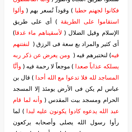
فكانوا لجهنم حطبا
) وقوداً تُسعر بهم (
وألوا
استقاموا على الطريقة
) أى على طريق
الإسلام وقيل الضلال (
لأسقيناهم ماء غدقا
)
أى كثير والمراد بع سعة فى الرزق (
لنفتنهم
فيه
) لنختبرهم فيه (
ومن يعرض عن ذكر ربه
يسلكه عذاباً صعدا
) موجعاً لا رحمة فيه (
وأنَّا
المساجد لله فلا تدعوا مع الله أحدا
) قال بن
عباس لم يكن فى الأرض يومئذ إلا المسجد
الحرام ومسجد بيت المقدس (
وأنه لما قام
عبد الله يدعوه كادوا يكونون عليه لبدا
) لما
رأوا رسول الله يصلى وأصحابه يركعون