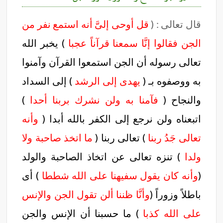
قال تعالى : (
قل أوحى إلىَّ أنه استمع نفر من
الجن فقالوا إنَّا سمعنا قرآناً عجبا
) يخبر الله
تعالى رسوله أن الجن استمعوا القرآن وآمنوا
به ووصفوه بـ (
يهدى إلى الرشد
) إلى السداد
والنجاح (
فآمنا به ولن نشرك بربنا أحدا
)
اتبعناه ولن نرجع إلى الكفر بالله أبدا (
وأنه
تعالى جَدُ ربنا
) تعالى ربنا (
ما اتخذ صاحبة ولا
ولدا
) تنزه تعالى عن اتخاذ الصاحبة والولد
(
وأنه كان يقول سفيهنا على الله شططا
) أى
باطلاً وزوراً (
وأنَّا ظننا ألن تقول الجن والإنس
على الله كذبا
) ما حسبنا أن الإنس والجن