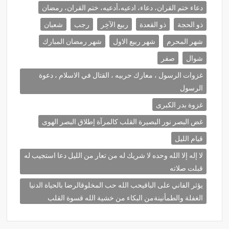
دعاء ختم القران، دعاء، ادعيه،أدعيه، ختم القران، رمضان
ذو الحجة
ذو القعدة
ربيع الآخِر
رجب
شعبان
شهر المحرم
شهر ربيع الاول
شهر رمضان المبارك
شوال
صفر
غزوات الرسول ، معارك حربيه ، القتال في الاسلام ، دعوة
الرسول
غزوة بدر الكبرى
غض البصر نور البصيرة القلب كالمرآة إطلاق البصر الهوى
قيام الليل
لا إله إلا الله وحده لا شريك له من تعار من الليل دعا استجيب له
قبلت صلاته
يؤثر الفاني على الباقيحب الله حب المخلوقالرضا بالحياة الدنيا
الغفلة والطمأنينةمن البكاء من خشية الله قسوة القلب