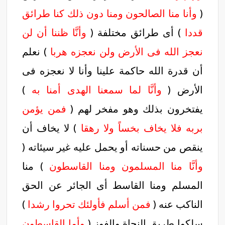
(
وأنا منا الصالحون ومنا دون ذلك كنا طرائق
قددا
) أى طرائق مختلفة (
وأنَّا ظننا أن لن
نعجز الله فى الأرض ولن نعجزه هربا
) نعلم
أن قدرة الله حاكمة علينا وأنا لا نعجزه فى
الأرض (
وأنَّا لما سمعنا الهدى أمنا به
)
يفتخرون بذلك وهو مفخر لهم (
فمن يؤمن
بربه فلا يخاف بخساً ولا رهقا
) لا يخاف أن
ينقص من حسناته أو يحمل عليه غير سيئاته (
وأنَّا منا المسلمون ومنا القاسطون
) منا
المسلم ومنا القاسط أى الجائر عن الحق
الناكب عنه (
فمن أسلم فأولئك تحروا رشدا
)
سلكوا طريق النجاة والفوز (
وأما القاسطون