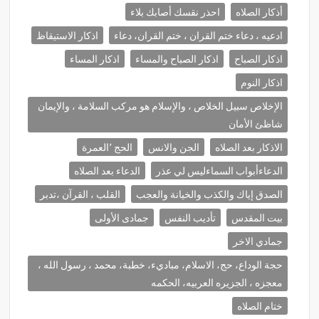
أذكار الصلاه
احذر نقسك أصابك بلاء
ادعيه ، دعاء ختم القران ، ختم القران، دعاء
اذكار الاستيقاظ
اذكار الصباح
اذكار الصباح والمساء
اذكار المساء
اذكار النوم
الإخلاص سبيل الخلاص ، والإسلام هو مركب السلامة ، والإيمان
شاظئ الأمان
الاذكار بعد الصلاه
الجن والانس
الحج ٬العمرة
الدعاءأبواب السماءليس لي عذر
الدعاء بعد الصلاه
الصدق إياك والكذب والخيانة والعجب
القلب ، القرآن ،تدبر
بيت المقدس
تأديب النفس
جمادى الأولى
جمادي الاخر
حجة الوداع، حج، الاسلام، مباديء، خطبة، محمد ، رسول الله ،
معجزه ، الجزيره العربيه، الحكمه
ختام الصلاه