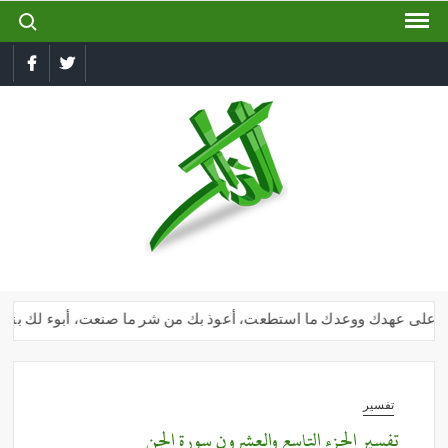
ch for:
Ski
t
conten
book
Twitter
الذاكر
إجعل
لسانك
رطبا
بذكر
الله
أنا على عهدك ووعدك ما استطعت، أعوذ بك من شر ما صنعت، أبوء لك بنعمتك ع
تفسير
تفسير الجزء التاسع والعشرون سورة الجن