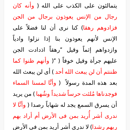
يتمالئون على الكذب على الله (
وأنه كان
رجال من الإنس يعوذون برجال من الجن
فزادوهم رهقا
) كنا نرى أن لنا فضلاً على
الإنس لأنهم يعوذون بنا إذا نزلوا وادياً
وازدواهم إثماً وقيل “رهقاً اذدادت الجن
عليهم جرأة وقيل خوفاً ( “(
وأنهم ظنوا كما
ظننتم أن لن يبعث الله أحد
) أى لن يبعث الله
بعد هذه المدة رسولاً (
وأنَّا لمسنا السماء
فوجدناها مُلئت حرساً شديداً وشُهبا
) من يريد
أن يسرق السمع يجد له شهاباً رصدا (
وأنَّا لا
ندرى أشر أُريد بمن فى الأرض أم أراد بهم
ربهم رشدا
) لا ندرى أشر أريد بمن فى الأرض