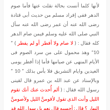
لأنها كلما أنست بحالة نقلت عنها فأما صوم
الدهر ففى إفراد مسلم من حديث أبى قتادة
رضى الله عنه أن عمر رضى الله عنه سأل
النبي صلى الله عليه وسلم فيمن صام الدهر
كله فقال : (
لا صام ولا أفطر أو لم يفطر
) ”
10″ وهذ محمول على من سرد الصوم فى
الأيام المنهى عن صيامها فأما إذا أفطر يومى
العيدين وايام التشريق فلا بأس بذلك ” 10 ”
وبالإسناد عن عبد الله بن عمرو قال لقينى
رسول الله فقال : (
ألم أُحدث عنك أنك تقوم
الليل وأنت الذى تقول لأقومنَّ الليل ولأصومنَّ
النهار ؟ قال : أحسبه قال نعم يا رسول الله قد