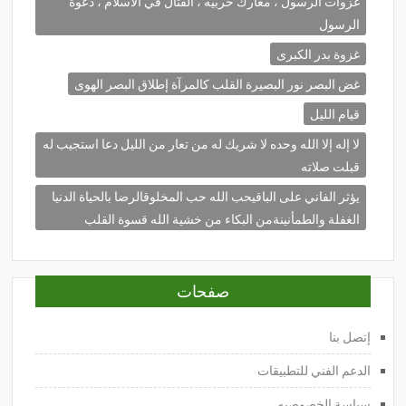
غزوات الرسول ، معارك حربيه ، القتال في الاسلام ، دعوة
الرسول
غزوة بدر الكبرى
غض البصر نور البصيرة القلب كالمرآة إطلاق البصر الهوى
قيام الليل
لا إله إلا الله وحده لا شريك له من تعار من الليل دعا استجيب له
قبلت صلاته
يؤثر الفاني على الباقيحب الله حب المخلوقالرضا بالحياة الدنيا
الغفلة والطمأنينةمن البكاء من خشية الله قسوة القلب
صفحات
إتصل بنا
الدعم الفني للتطبيقات
سياسة الخصوصيه