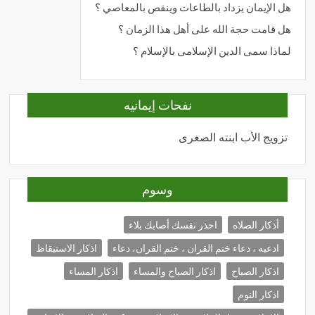
هل الإيمان يزداد بالطاعات وينقص بالمعاصي ؟
هل قامت حجة الله على أهل هذا الزمان ؟
لماذا سمى الدين الإسلامى بالإسلام ؟
نفحات إيمانيه
تزويج الأب ابنته الصغرى
المحبة
وسوم
أذكار الصلاه
احذر نقسك أصابك بلاء
ادعيه ، دعاء ختم القران ، ختم القران، دعاء
اذكار الاستيقاظ
اذكار الصباح
اذكار الصباح والمساء
اذكار المساء
اذكار النوم