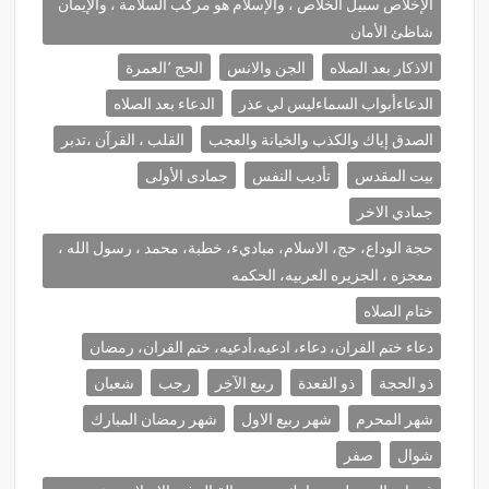
الإخلاص سبيل الخلاص ، والإسلام هو مركب السلامة ، والإيمان
شاظئ الأمان
الاذكار بعد الصلاه
الجن والانس
الحج ٬العمرة
الدعاءأبواب السماءليس لي عذر
الدعاء بعد الصلاه
الصدق إياك والكذب والخيانة والعجب
القلب ، القرآن ،تدبر
بيت المقدس
تأديب النفس
جمادى الأولى
جمادي الاخر
حجة الوداع، حج، الاسلام، مباديء، خطبة، محمد ، رسول الله ،
معجزه ، الجزيره العربيه، الحكمه
ختام الصلاه
دعاء ختم القران، دعاء، ادعيه،أدعيه، ختم القران، رمضان
ذو الحجة
ذو القعدة
ربيع الآخِر
رجب
شعبان
شهر المحرم
شهر ربيع الاول
شهر رمضان المبارك
شوال
صفر