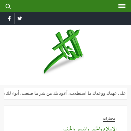
ch for:
Ski
t
conten
book
Twitter
الذاكر
إجعل
لسانك
رطبا
بذكر
الله
أنا على عهدك ووعدك ما استطعت، أعوذ بك من شر ما صنعت، أبوء لك بنعمتك ع
مختارات
الإسلام والخمر والميسر والجنس