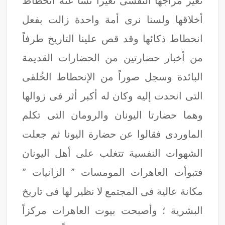
تغير مزاجها النفسى تغيراً نشأ عنه انحطاط
أخلاقها ولسنا نرى أمة واحدة زالت بفعل
انحطاط ذكائها وقد قص علينا التاريخ طرفاً
من أخبار حضارتين من الحضارات القديمة
البائدة وسجل صوراً من الإنحطاط الخُلقى
التى انحدت إليه وكان له أكبر أثر فى زوالها
وهما حضارتا اليونان والرومان التى تكلم
الماوردى فقالوا عن حضارة اليونا ثم جعلت
الشهوات النفسية تتغلب على أهل اليونان
فتبوأت العاهرات المومسات ” الزانيات ”
مكانة عالية فى المجتمع لا نظير لها فى تاريخ
البشرية ؛ وأصبحت بيوت العاهرات مركزاً