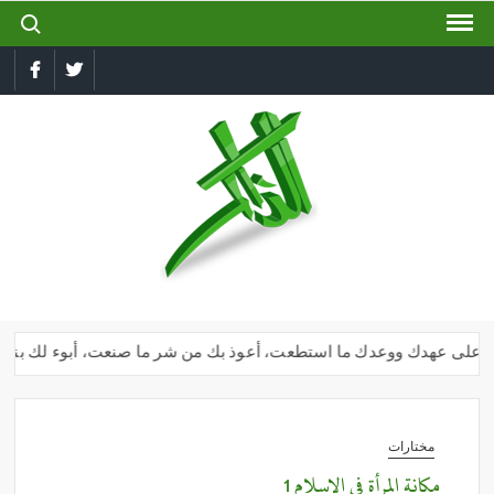
ch for:
Ski
t
conten
book
Twitter
الذاكر
إجعل
لسانك
رطبا
بذكر
الله
أنا على عهدك ووعدك ما استطعت، أعوذ بك من شر ما صنعت، أبوء لك بنعمتك ع
مختارات
مكانة المرأة فى الإسلام 1