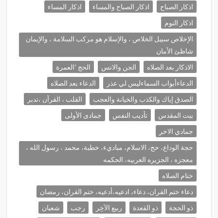
اذكار الصباح
اذكار الصباح والمساء
اذكار المساء
اذكار النوم
الإخلاص سبيل الخلاص ، والإسلام هو مركب السلامة ، والإيمان
شاظئ الأمان
الاذكار بعد الصلاه
الجن والانس
الحج ٬العمرة
الدعاءأبواب السماءليس لي عذر
الدعاء بعد الصلاه
الصدق إياك والكذب والخيانة والعجب
القلب ، القرآن ،تدبر
بيت المقدس
تأديب النفس
جمادى الأولى
جمادي الاخر
حجة الوداع، حج، الاسلام، مباديء، خطبة، محمد ، رسول الله ،
معجزه ، الجزيره العربيه، الحكمه
ختام الصلاه
دعاء ختم القران، دعاء، ادعيه،أدعيه، ختم القران، رمضان
ذو الحجة
ذو القعدة
ربيع الآخِر
رجب
شعبان