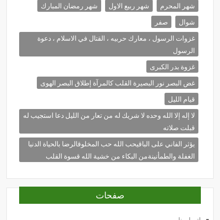
شهر المحرم
شهر ربيع الاول
شهر رمضان المبارك
شوال
صفر
غزوات الرسول ، معارك حربيه ، القتال في الاسلام ، دعوة
الرسول
غزوة بدر الكبرى
غض البصر نور البصيرة القلب كالمرآة إطلاق البصر الهوى
قيام الليل
لا إله إلا الله وحده لا شريك له من تعار من الليل دعا استجيب له
قبلت صلاته
يؤثر الفاني على الباقيحب الله حب المخلوقالرضا بالحياة الدنيا
الغفلة والطمأنينةمن البكاء من خشية الله قسوة القلب
صفحات
إتصل بنا