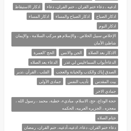
ادعيه ، دعاء ختم القران ، ختم القران، دعاء
اذكار الاستيقاظ
اذكار الصباح
اذكار الصباح والمساء
اذكار المساء
اذكار النوم
الإخلاص سبيل الخلاص ، والإسلام هو مركب السلامة ، والإيمان
شاظئ الأمان
الاذكار بعد الصلاه
الجن والانس
الحج ٬العمرة
الدعاءأبواب السماءليس لي عذر
الدعاء بعد الصلاه
الصدق إياك والكذب والخيانة والعجب
القلب ، القرآن ،تدبر
بيت المقدس
تأديب النفس
جمادى الأولى
جمادي الاخر
حجة الوداع، حج، الاسلام، مباديء، خطبة، محمد ، رسول الله ،
معجزه ، الجزيره العربيه، الحكمه
ختام الصلاه
دعاء ختم القران، دعاء، ادعيه،أدعيه، ختم القران، رمضان