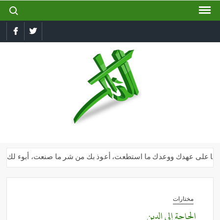
ch for:
Ski
t
conten
book
Twitter
الذاكر
إجعل
لسانك
رطبا
بذكر
الله
 وأنا على عهدك ووعدك ما استطعت، أعوذ بك من شر ما صنعت، أبوء لك بنعمتك
مختارات
الحاجة إلى الدين