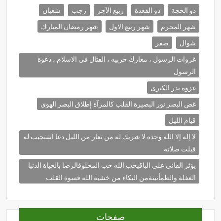
ذو الحجة
ذو القعدة
ربيع الآخِر
رجب
شعبان
شهر المحرم
شهر ربيع الاول
شهر رمضان المبارك
شوال
صفر
غزوات الرسول ، معارك حربيه ، القتال في الاسلام ، دعوة
الرسول
غزوة بدر الكبرى
غض البصر نور البصيرة القلب كالمرآة إطلاق البصر الهوى
قيام الليل
لا إله إلا الله وحده لا شريك له من تعار من الليل دعا استجيب له
قبلت صلاته
يؤثر الفاني على الباقيحب الله حب المخلوقالرضا بالحياة الدنيا
الغفلة والطمأنينةمن البكاء من خشية الله قسوة القلب
صفحات