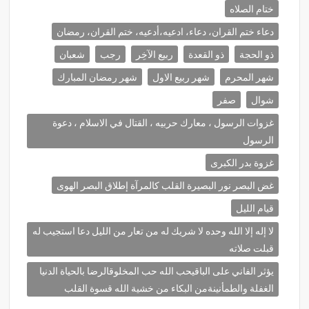
ختام الصلاه
دعاء ختم القران، دعاء، ادعيه،أدعيه، ختم القران، رمضان
ذو الحجة
ذو القعدة
ربيع الآخِر
رجب
شعبان
شهر المحرم
شهر ربيع الاول
شهر رمضان المبارك
شوال
صفر
غزوات الرسول ، معارك حربيه ، القتال في الاسلام ، دعوة
الرسول
غزوة بدر الكبرى
غض البصر نور البصيرة القلب كالمرآة إطلاق البصر الهوى
قيام الليل
لا إله إلا الله وحده لا شريك له من تعار من الليل دعا استجيب له
قبلت صلاته
يؤثر الفاني على الباقيحب الله حب المخلوقالرضا بالحياة الدنيا
الغفلة والطمأنينةمن البكاء من خشية الله قسوة القلب