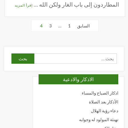
المطاردون إلى باب الغار ولكن الله …
إقرأ المزيد
عدد
السابق
1
…
3
4
فحات
لمقالات
البحث
عن:
الاذكار والادعية
اذكار الصباح والمساء
الأذكار بعد الصلاة
دعاء رؤية الهلال
تهنئة المولود له وجوابه