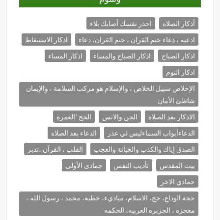
أذكار الصلاه
احذر نقسك أصابك بلاء
ادعيه ، دعاء ختم القران ، ختم القران، دعاء
اذكار الاستيقاظ
اذكار الصباح
اذكار الصباح والمساء
اذكار المساء
اذكار النوم
الإخلاص سبيل الخلاص ، والإسلام هو مركب السلامة ، والإيمان
شاظئ الأمان
الاذكار بعد الصلاه
الجن والانس
الحج ٬العمرة
الدعاءأبواب السماءليس لي عذر
الدعاء بعد الصلاه
الصدق إياك والكذب والخيانة والعجب
القلب ، القرآن ،تدبر
بيت المقدس
تأديب النفس
جمادى الأولى
جمادي الاخر
حجة الوداع، حج، الاسلام، مباديء، خطبة، محمد ، رسول الله ،
معجزه ، الجزيره العربيه، الحكمه