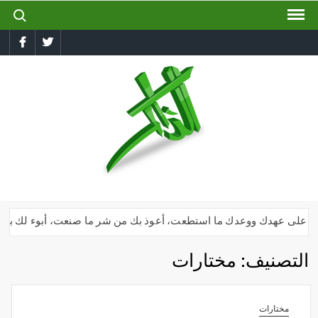
ch for:
Ski
t
book
Twitter
conten
الذاكر
إجعل
لسانك
رطبا
بذكر
الله
أنا على عهدك ووعدك ما استطعت، أعوذ بك من شر ما صنعت، أبوء لك بنعمتك ع
التصنيف:
مختارات
مختارات