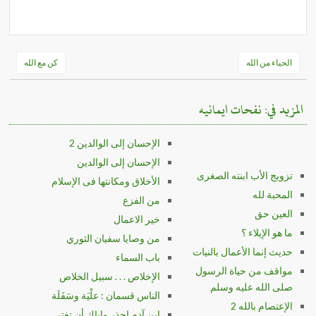
”
تصفّح
الحياء من الله
كن مع الله
المقالات
المزيد في: نفحات ايمانيه
الإحسان إلى الوالدين 2
الإحسان إلى الوالدين
تزويج الأب ابنته الصغرى
الأخلاق ومكانتها فى الإسلام
المحبة لله
من الفزع
العين حق
خير الاعمال
ما هو الإيلاء ؟
من وصايا سفيان الثوري
حديث إنما الأعمال بالنيات
باب السماء
مواقف من حياة الرسول
الإخلاص . . . سبيل الخلاص
صلى الله عليه وسلم
الناس قسمان : علْيَة وسَفَلَة
الإعتصام بالله 2
ابن آدم احذر وإياك أن تغتر