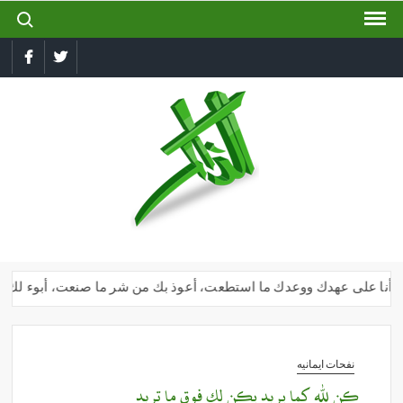
ch for:
Ski
t
conten
book
Twitter
الذاكر
إجعل
لسانك
رطبا
بذكر
الله
ك وأنا على عهدك ووعدك ما استطعت، أعوذ بك من شر ما صنعت، أبوء لك بنعمت
نفحات ايمانيه
كن لله كما يريد يكن لك فوق ما تريد