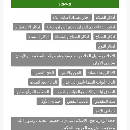
وسوم
أذكار الصلاه
احذر نقسك أصابك بلاء
ادعيه ، دعاء ختم القران ، ختم القران، دعاء
اذكار الاستيقاظ
اذكار الصباح
اذكار الصباح والمساء
اذكار المساء
اذكار النوم
الإخلاص سبيل الخلاص ، والإسلام هو مركب السلامة ، والإيمان
شاظئ الأمان
الاذكار بعد الصلاه
الجن والانس
الحج ٬العمرة
الدعاءأبواب السماءليس لي عذر
الدعاء بعد الصلاه
الصدق إياك والكذب والخيانة والعجب
القلب ، القرآن ،تدبر
بيت المقدس
تأديب النفس
جمادى الأولى
جمادي الاخر
حجة الوداع، حج، الاسلام، مباديء، خطبة، محمد ، رسول الله ،
معجزه ، الجزيره العربيه، الحكمه