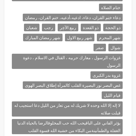
ختام الصلاه
دعاء ختم القران، دعاء، ادعيه،أدعيه، ختم القران، رمضان
ذو الحجة
ذو القعدة
ربيع الآخِر
رجب
شعبان
شهر المحرم
شهر ربيع الاول
شهر رمضان المبارك
شوال
صفر
غزوات الرسول ، معارك حربيه ، القتال في الاسلام ، دعوة
الرسول
غزوة بدر الكبرى
غض البصر نور البصيرة القلب كالمرآة إطلاق البصر الهوى
قيام الليل
لا إله إلا الله وحده لا شريك له من تعار من الليل دعا استجيب له
قبلت صلاته
يؤثر الفاني على الباقيحب الله حب المخلوقالرضا بالحياة الدنيا
الغفلة والطمأنينةمن البكاء من خشية الله قسوة القلب