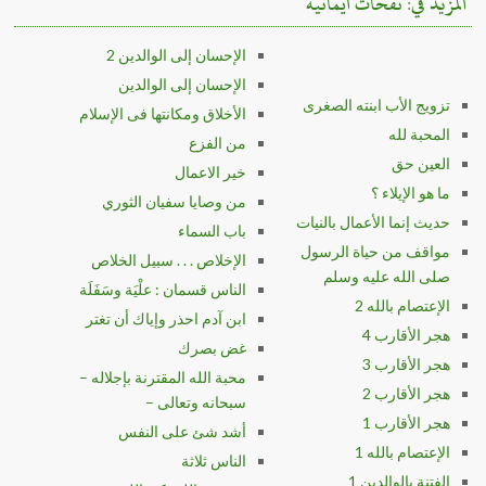
المزيد في: نفحات ايمانيه
الإحسان إلى الوالدين 2
الإحسان إلى الوالدين
تزويج الأب ابنته الصغرى
الأخلاق ومكانتها فى الإسلام
المحبة لله
من الفزع
العين حق
خير الاعمال
ما هو الإيلاء ؟
من وصايا سفيان الثوري
حديث إنما الأعمال بالنيات
باب السماء
مواقف من حياة الرسول
الإخلاص . . . سبيل الخلاص
صلى الله عليه وسلم
الناس قسمان : علْيَة وسَفَلَة
الإعتصام بالله 2
ابن آدم احذر وإياك أن تغتر
هجر الأقارب 4
غض بصرك
هجر الأقارب 3
محبة الله المقترنة بإجلاله –
هجر الأقارب 2
سبحانه وتعالى –
هجر الأقارب 1
أشد شئ على النفس
الإعتصام بالله 1
الناس ثلاثة
الفتنة بالوالدين 1