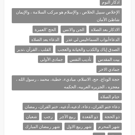
اذكار النوم
الإخلاص سبيل الخلاص ، والإسلام هو مركب السلامة ، والإيمان
شاظئ الأمان
الاذكار بعد الصلاه
الجن والانس
الحج ٬العمرة
الدعاءأبواب السماءليس لي عذر
الدعاء بعد الصلاه
الصدق إياك والكذب والخيانة والعجب
القلب ، القرآن ،تدبر
بيت المقدس
تأديب النفس
جمادى الأولى
جمادي الاخر
حجة الوداع، حج، الاسلام، مباديء، خطبة، محمد ، رسول الله ،
معجزه ، الجزيره العربيه، الحكمه
ختام الصلاه
دعاء ختم القران، دعاء، ادعيه،أدعيه، ختم القران، رمضان
ذو الحجة
ذو القعدة
ربيع الآخِر
رجب
شعبان
شهر المحرم
شهر ربيع الاول
شهر رمضان المبارك