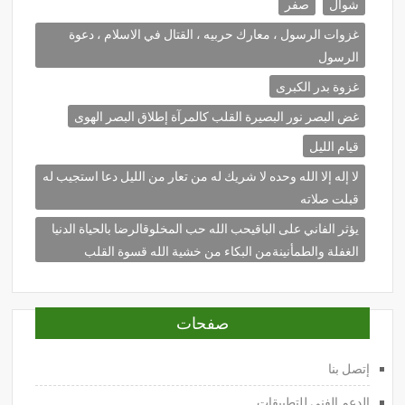
شوال
صفر
غزوات الرسول ، معارك حربيه ، القتال في الاسلام ، دعوة
الرسول
غزوة بدر الكبرى
غض البصر نور البصيرة القلب كالمرآة إطلاق البصر الهوى
قيام الليل
لا إله إلا الله وحده لا شريك له من تعار من الليل دعا استجيب له
قبلت صلاته
يؤثر الفاني على الباقيحب الله حب المخلوقالرضا بالحياة الدنيا
الغفلة والطمأنينةمن البكاء من خشية الله قسوة القلب
صفحات
إتصل بنا
الدعم الفني للتطبيقات