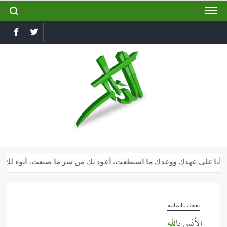
ch for:
Ski
t
conten
book
Twitter
الذاكر
إجعل
لسانك
رطبا
بذكر
الله
ك وأنا على عهدك ووعدك ما استطعت، أعوذ بك من شر ما صنعت، أبوء لك بنعمت
نفحات ايمانيه
الأنس بالله