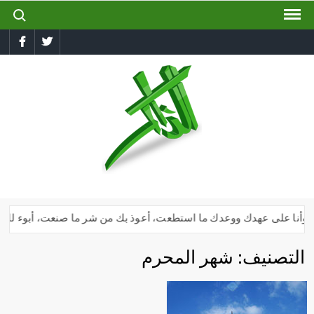
ch for:
Ski
t
book
Twitter
conten
الذاكر
إجعل
لسانك
رطبا
بذكر
الله
دك وأنا على عهدك ووعدك ما استطعت، أعوذ بك من شر ما صنعت، أبوء لك بنعم
التصنيف:
شهر المحرم