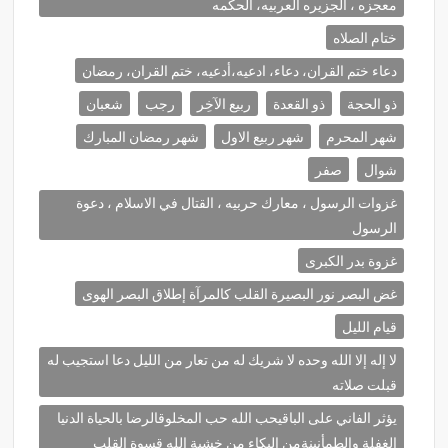
معجزه ، الجزيره العربيه، الحكمه
ختام الصلاه
دعاء ختم القران، دعاء، ادعيه،أدعيه، ختم القران، رمضان
ذو الحجة
ذو القعدة
ربيع الآخِر
رجب
شعبان
شهر المحرم
شهر ربيع الاول
شهر رمضان المبارك
شوال
صفر
غزوات الرسول ، معارك حربيه ، القتال في الاسلام ، دعوة
الرسول
غزوة بدر الكبرى
غض البصر نور البصيرة القلب كالمرآة إطلاق البصر الهوى
قيام الليل
لا إله إلا الله وحده لا شريك له من تعار من الليل دعا استجيب له
قبلت صلاته
يؤثر الفاني على الباقيحب الله حب المخلوقالرضا بالحياة الدنيا
الغفلة والطمأنينةمن البكاء من خشية الله قسوة القلب