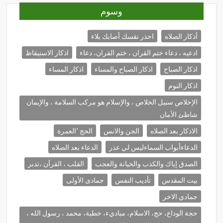
وسوم
أذكار الصلاه
احذر نقسك أصابك بلاء
ادعيه ، دعاء ختم القران ، ختم القران، دعاء
اذكار الاستيقاظ
اذكار الصباح
اذكار الصباح والمساء
اذكار المساء
اذكار النوم
الإخلاص سبيل الخلاص ، والإسلام هو مركب السلامة ، والإيمان
شاظئ الأمان
الاذكار بعد الصلاه
الجن والانس
الحج ٬العمرة
الدعاءأبواب السماءليس لي عذر
الدعاء بعد الصلاه
الصدق إياك والكذب والخيانة والعجب
القلب ، القرآن ،تدبر
بيت المقدس
تأديب النفس
جمادى الأولى
جمادي الاخر
حجة الوداع، حج، الاسلام، مباديء، خطبة، محمد ، رسول الله ،