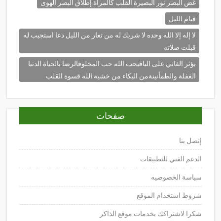
غض البصر نور البصيرة القلب كالمرآة إطلاق البصر الهوى
قيام الليل
لا إله إلا الله وحده لا شريك له من تعار من الليل دعا استجيب له
قبلت صلاته
يؤثر الفاني على الباقيحب الله حب المخلوقالرضا بالحياة الدنيا
الغفلة والطمأنينةمن البكاء من خشية الله قسوة القلب
صفحات
إتصل بنا
الدعم الفني للتطبيقات
سياسة الخصوصيه
شروط استخدام الموقع
شكرا لاشتراكك بخدمات موقع الذاكر