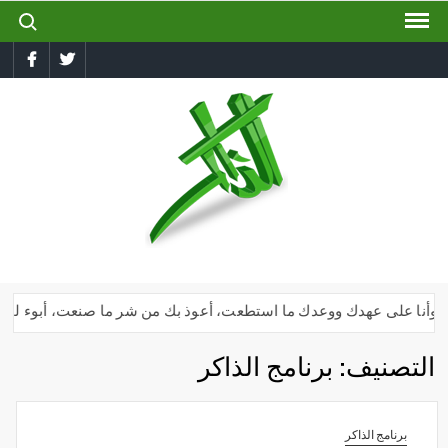
ch for:
Ski
t
book
Twitter
conten
الذاكر
إجعل
لسانك
رطبا
بذكر
الله
دك وأنا على عهدك ووعدك ما استطعت، أعوذ بك من شر ما صنعت، أبوء لك بنعم
التصنيف:
برنامج الذاكر
برنامج الذاكر