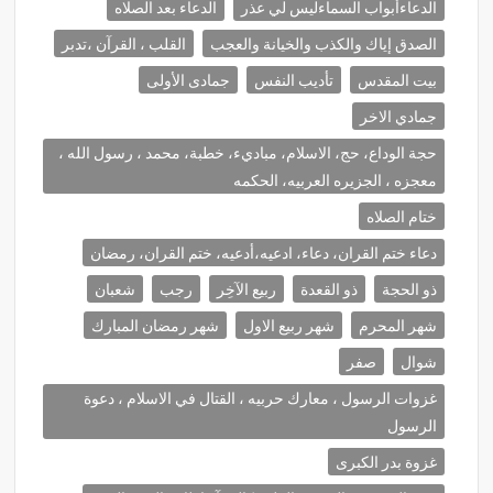
الدعاءأبواب السماءليس لي عذر
الدعاء بعد الصلاه
الصدق إياك والكذب والخيانة والعجب
القلب ، القرآن ،تدبر
بيت المقدس
تأديب النفس
جمادى الأولى
جمادي الاخر
حجة الوداع، حج، الاسلام، مباديء، خطبة، محمد ، رسول الله ،
معجزه ، الجزيره العربيه، الحكمه
ختام الصلاه
دعاء ختم القران، دعاء، ادعيه،أدعيه، ختم القران، رمضان
ذو الحجة
ذو القعدة
ربيع الآخِر
رجب
شعبان
شهر المحرم
شهر ربيع الاول
شهر رمضان المبارك
شوال
صفر
غزوات الرسول ، معارك حربيه ، القتال في الاسلام ، دعوة
الرسول
غزوة بدر الكبرى