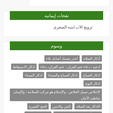
نفحات إيمانيه
تزويج الأب ابنته الصغرى
المحبة
وسوم
أذكار الصلاه
احذر نقسك أصابك بلاء
ادعيه ، دعاء ختم القران ، ختم القران، دعاء
اذكار الاستيقاظ
اذكار الصباح
اذكار الصباح والمساء
اذكار المساء
اذكار النوم
الإخلاص سبيل الخلاص ، والإسلام هو مركب السلامة ، والإيمان
شاظئ الأمان
الاذكار بعد الصلاه
الجن والانس
الحج ٬العمرة