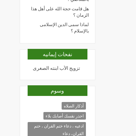
هل قامت حجة الله على أهل هذا
الزمان ؟
لماذا سمى الدين الإسلامى
بالإسلام ؟
نفحات إيمانيه
نما الأعمال بالنيات
تزويج الأب ابنته الصغرى
المحبة لله
وسوم
أذكار الصلاه
احذر نقسك أصابك بلاء
ادعيه ، دعاء ختم القران ، ختم
القران، دعاء