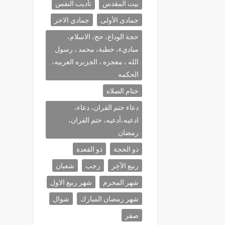
بيت المقدس
تأديب النفس
جمادى الأولى
جمادي الاخر
حجة الوداع، حج، الاسلام،
مباديء، خطبة، محمد ، رسول
الله ، معجزه ، الجزيره العربيه،
الحكمه
ختام الصلاه
دعاء ختم القران، دعاء،
ادعيه،أدعيه، ختم القران،
رمضان
ذو الحجة
ذو القعدة
ربيع الآخِر
رجب
شعبان
شهر المحرم
شهر ربيع الاول
شهر رمضان المبارك
شوال
صفر