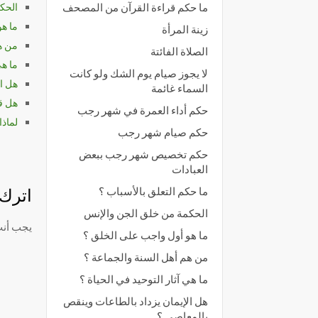
الحك
ما حكم قراءة القرآن من المصحف
ما ه
زينة المرأة
من هم
الصلاة الفائتة
ما هي
لا يجوز صيام يوم الشك ولو كانت
هل ال
السماء غائمة
هل قا
حكم أداء العمرة في شهر رجب
لماذا
حكم صيام شهر رجب
حكم تخصيص شهر رجب ببعض
العبادات
ما حكم التعلق بالأسباب ؟
اترك ت
الحكمة من خلق الجن والإنس
يجب أن
ما هو أول واجب على الخلق ؟
من هم أهل السنة والجماعة ؟
ما هي آثار التوحيد في الحياة ؟
هل الإيمان يزداد بالطاعات وينقص
بالمعاصي ؟