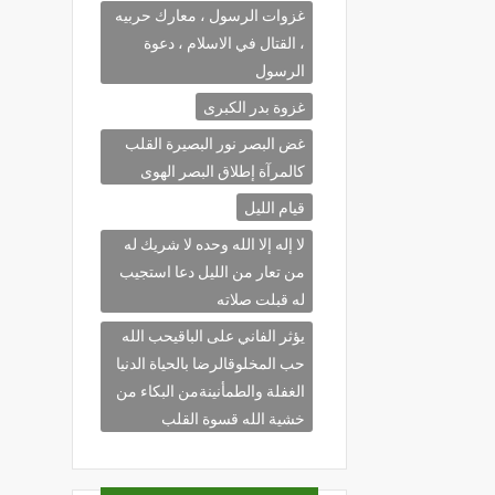
غزوات الرسول ، معارك حربيه
، القتال في الاسلام ، دعوة
الرسول
غزوة بدر الكبرى
غض البصر نور البصيرة القلب
كالمرآة إطلاق البصر الهوى
قيام الليل
لا إله إلا الله وحده لا شريك له
من تعار من الليل دعا استجيب
له قبلت صلاته
يؤثر الفاني على الباقيحب الله
حب المخلوقالرضا بالحياة الدنيا
الغفلة والطمأنينةمن البكاء من
خشية الله قسوة القلب