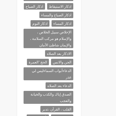
اذكار الاستيقاظ
اذكار الصباح
اذكار الصباح والمساء
اذكار المساء
اذكار النوم
الإخلاص سبيل الخلاص ،
والإسلام هو مركب السلامة ،
والإيمان شاظئ الأمان
الاذكار بعد الصلاه
الجن والانس
الحج ٬العمرة
الدعاءأبواب السماءليس لي
عذر
الدعاء بعد الصلاه
الصدق إياك والكذب والخيانة
والعجب
القلب ، القرآن ،تدبر