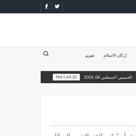
Facebook
Twitter
Search for:
اركان الاسلام
تقويم
 علي وأبوء بذنبي فاغفر لي فإنه لا يغفر الذنوب إلا أنت
اللهم أني أد
الخميس, أغسطس 06, 2026
1:49:31 PM
و أن يُراد بطاعته التقرب إلى الله