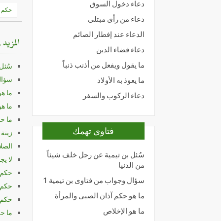
دعاء دخول السوق
تصفّ
حكم ا
دعاء من رأى مبتلى
المق
الدعاء عند إفطار الصائم
المزيد 
دعاء قضاء الدين
ما يقول ويفعل من أذنب ذنباً
سُئل 
سؤال 
ما يعوذ به الأولاد
ما هو
دعاء الركوب والسفر
ما هو
ما ح
فتاوى تهمك
زينة 
الصلا
سُئل بن تيمية عن رجل خلف شيئاً
لا يج
من الدنيا
حكم 
سؤال وجواب من فتاوى بن تيمية 1
حكم 
ما هو حكم آذان الصبى والمرأة
حكم 
ما هو الإخلاص
ما حك