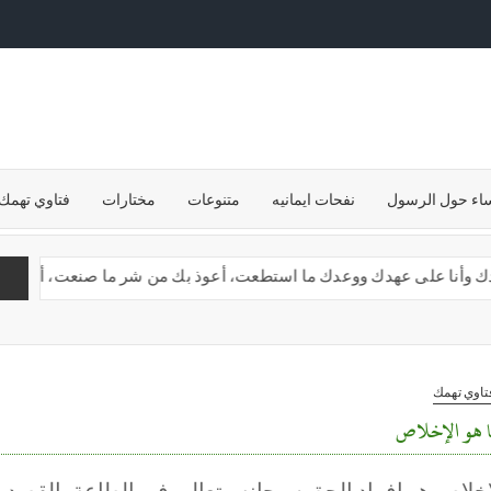
ساء حول الرسول
نفحات ايمانيه
متنوعات
مختارات
فتاوي تهمك
 وأنا على عهدك ووعدك ما استطعت، أعوذ بك من شر ما صنعت، أبوء لك بنعمتك
تاوي تهمك
 هو الإخلاص
إخلاص هو إفراد الحق سبحانه وتعالى فى الطاعة بالقصد وه