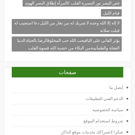
غض البصر نور البصيرة القلب كالمرآة إطلاق البصر الهوى
قيام الليل
لا إله إلا الله وحده لا شريك له من تعار من الليل دعا استجيب له
قبلت صلاته
يؤثر الفاني على الباقيحب الله حب المخلوقالرضا بالحياة الدنيا
الغفلة والطمأنينةمن البكاء من خشية الله قسوة القلب
صفحات
إتصل بنا
الدعم الفني للتطبيقات
سياسة الخصوصيه
شروط استخدام الموقع
شكرا لاشتراكك بخدمات موقع الذاكر