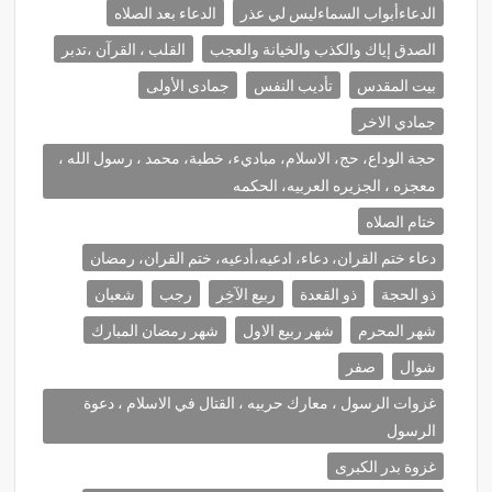
الدعاءأبواب السماءليس لي عذر
الدعاء بعد الصلاه
الصدق إياك والكذب والخيانة والعجب
القلب ، القرآن ،تدبر
بيت المقدس
تأديب النفس
جمادى الأولى
جمادي الاخر
حجة الوداع، حج، الاسلام، مباديء، خطبة، محمد ، رسول الله ،
معجزه ، الجزيره العربيه، الحكمه
ختام الصلاه
دعاء ختم القران، دعاء، ادعيه،أدعيه، ختم القران، رمضان
ذو الحجة
ذو القعدة
ربيع الآخِر
رجب
شعبان
شهر المحرم
شهر ربيع الاول
شهر رمضان المبارك
شوال
صفر
غزوات الرسول ، معارك حربيه ، القتال في الاسلام ، دعوة
الرسول
غزوة بدر الكبرى