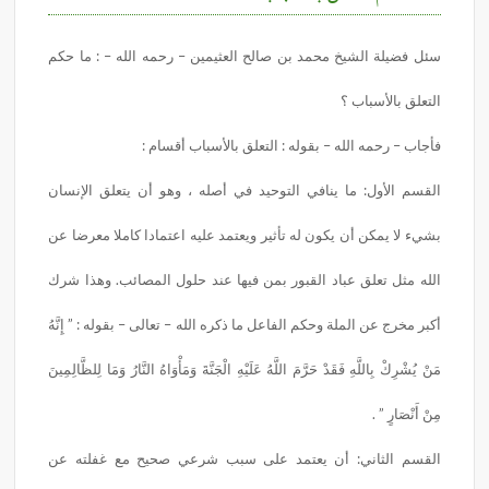
سئل فضيلة الشيخ محمد بن صالح العثيمين – رحمه الله – : ما حكم
التعلق بالأسباب ؟
فأجاب – رحمه الله – بقوله : التعلق
با
لأسباب
أقسام :
القسم الأول: ما ينافي التوحيد في أصله ، وهو أن يتعلق الإنسان
بشيء لا يمكن أن يكون له تأثير ويعتمد عليه اعتمادا كاملا معرضا عن
الله مثل تعلق عباد القبور بمن فيها عند حلول المصائب. وهذا شرك
أكبر مخرج عن الملة وحكم الفاعل ما ذكره الله – تعالى – بقوله : ” إِنَّهُ
مَنْ يُشْرِكْ بِاللَّهِ فَقَدْ حَرَّمَ اللَّهُ عَلَيْهِ الْجَنَّةَ وَمَأْوَاهُ النَّارُ وَمَا لِلظَّالِمِينَ
مِنْ أَنْصَارٍ ” .
القسم الثاني: أن يعتمد على سبب شرعي صحيح مع غفلته عن