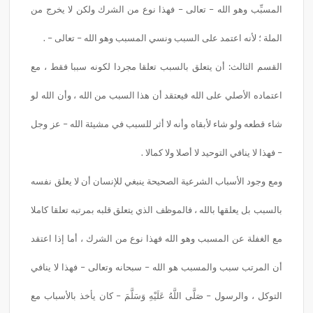
المسبِّب وهو الله – تعالى – فهذا نوع من الشرك ولكن لا يخرج من
الملة ؛ لأنه اعتمد على السبب ونسي المسبب وهو الله – تعالى – .
القسم الثالث: أن يتعلق بالسبب تعلقا مجردا لكونه سببا فقط ، مع
اعتماده الأصلي على الله فيعتقد أن هذا السبب من الله ، وأن الله لو
شاء قطعه ولو شاء لأبقاه وأنه لا أثر للسبب في مشيئة الله – عز وجل
– فهذا لا ينافي التوحيد لا أصلا ولا كمالا .
ومع وجود الأسباب الشرعية الصحيحة ينبغي للإنسان أن لا يعلق نفسه
بالسبب بل يعلقها بالله ، فالموظف الذي يتعلق قلبه بمرتبه تعلقا كاملا
مع الغفلة عن المسبب وهو الله فهذا نوع من الشرك ، أما إذا اعتقد
أن المرتب سبب والمسبب هو الله – سبحانه وتعالى – فهذا لا ينافي
التوكل ، والرسول – صَلَّى اللَّهُ عَلَيْهِ وَسَلَّمَ – كان يأخذ بالأسباب مع