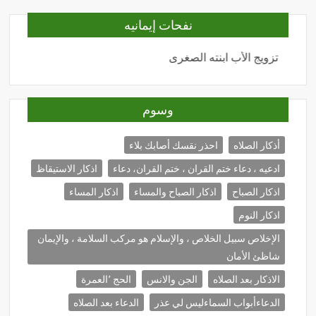
نفحات إيمانيه
تزويج الأب ابنته الصغرى
المحبة
وسوم
أذكار الصلاه
احذر نقسك أصابك بلاء
ادعيه ، دعاء ختم القران ، ختم القران، دعاء
اذكار الاستيقاظ
اذكار الصباح
اذكار الصباح والمساء
اذكار المساء
اذكار النوم
الإخلاص سبيل الخلاص ، والإسلام هو مركب السلامة ، والإيمان
شاظئ الأمان
الاذكار بعد الصلاه
الجن والانس
الحج ٬العمرة
الدعاءأبواب السماءليس لي عذر
الدعاء بعد الصلاه