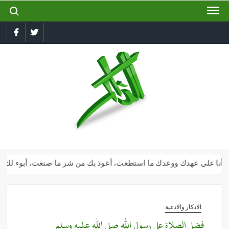
ch for:
Ski
t
conten
book
Twitter
الذاكر
إجعل
لسانك
رطبا
بذكر
الله
ك وأنا على عهدك ووعدك ما استطعت، أعوذ بك من شر ما صنعت، أبوء لك بنعمت
الاذكار والادعية
فضل الصلاة على رسول الله صلى الله عليه وسلم