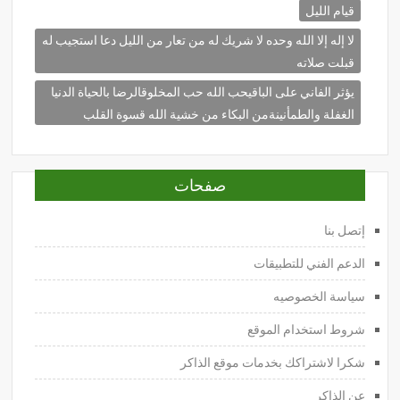
قيام الليل
لا إله إلا الله وحده لا شريك له من تعار من الليل دعا استجيب له
قبلت صلاته
يؤثر الفاني على الباقيحب الله حب المخلوقالرضا بالحياة الدنيا
الغفلة والطمأنينةمن البكاء من خشية الله قسوة القلب
صفحات
إتصل بنا
الدعم الفني للتطبيقات
سياسة الخصوصيه
شروط استخدام الموقع
شكرا لاشتراكك بخدمات موقع الذاكر
عن الذاكر