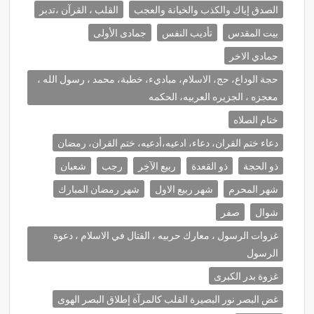
الصدق إياك والكذب والخيانة والعجب
القلب ، القرآن ،تدبر
بيت المقدس
تأديب النفس
جمادى الأولى
جمادي الاخر
حجة الوداع، حج، الاسلام، مباديء، خطبة، محمد ، رسول الله ،
معجزه ، الجزيره العربيه، الحكمه
ختام الصلاه
دعاء ختم القران، دعاء، ادعيه،أدعيه، ختم القران، رمضان
ذو الحجة
ذو القعدة
ربيع الآخِر
رجب
شعبان
شهر المحرم
شهر ربيع الاول
شهر رمضان المبارك
شوال
صفر
غزوات الرسول ، معارك حربيه ، القتال في الاسلام ، دعوة
الرسول
غزوة بدر الكبرى
غض البصر نور البصيرة القلب كالمرآة إطلاق البصر الهوى