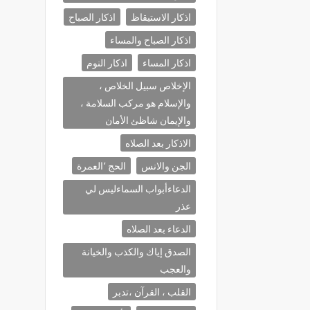
اذكار الاستيقاظ
اذكار الصباح
اذكار الصباح والمساء
اذكار المساء
اذكار النوم
الإخلاص سبيل الخلاص ،
والإسلام هو مركب السلامة ،
والإيمان شاظئ الأمان
الاذكار بعد الصلاه
الجن والانس
الحج ٬العمرة
الدعاءأبواب السماءليس لي
عذر
الدعاء بعد الصلاه
الصدق إياك والكذب والخيانة
والعجب
القلب ، القرآن ،تدبر