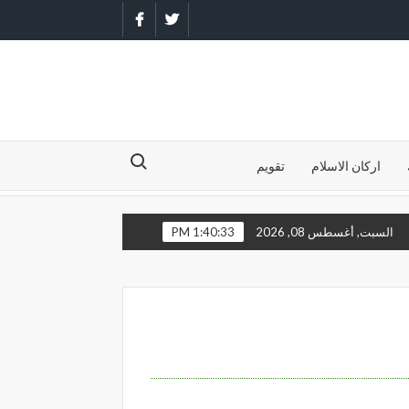
Facebook
Twitter
Search for:
اركان الاسلام
تقويم
 علي وأبوء بذنبي فاغفر لي فإنه لا يغفر الذنوب إلا أنت
اللهم أني أدع
السبت, أغسطس 08, 2026
1:40:34 PM