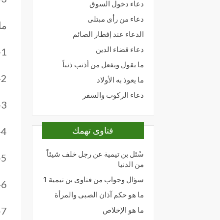
دعاء دخول السوق
دعاء من رأى مبتلى
ما
الدعاء عند إفطار الصائم
دعاء قضاء الدين
1- وقف لازم ” م ” نحو (
ما يقول ويفعل من أذنب ذنباً
2- الوقف الممنوع ” لا ” نحو (
ما يعوذ به الأولاد
دعاء الركوب والسفر
3- الوقف الجائز ” ج ” نحو (
فتاوى تهمك
4- الوقف الجائز مع كون الوصل أولى ” صلى ” (
سُئل بن تيمية عن رجل خلف شيئاً
5- الوقف الجائز مع كون الوقف أولى ” قلى ” نحو (
من الدنيا
سؤال وجواب من فتاوى بن تيمية 1
6- علامة التعانق “ثلاثة أصفار فوق بعض ” نحو (
ما هو حكم آذان الصبى والمرأة
7- علامة الإقلاب ” م ” مقلوبة نحو (
ما هو الإخلاص