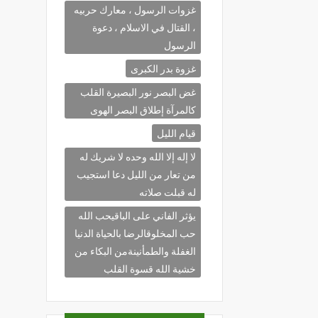
غزوات الرسول ، معارك حربيه
، القتال في الاسلام ، دعوة
الرسول
غزوة بدر الكبرى
غض البصر نور البصيرة القلب
كالمرآة إطلاق البصر الهوى
قيام الليل
لا إله إلا الله وحده لا شريك له
من تعار من الليل دعا استجيب
له قبلت صلاته
يؤثر الفاني على الباقيحب الله
حب المخلوقالرضا بالحياة الدنيا
الغفلة والطمأنينةمن البكاء من
خشية الله قسوة القلب