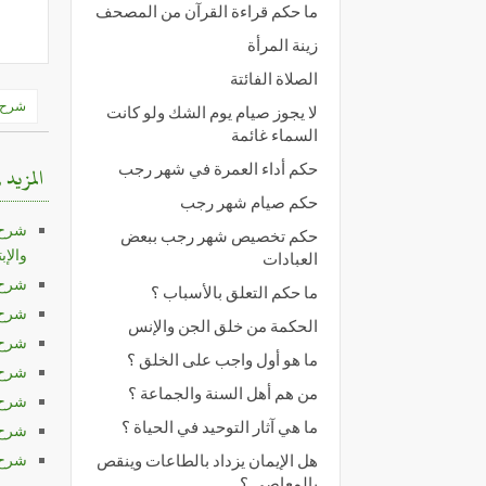
ما حكم قراءة القرآن من المصحف
زينة المرأة
الصلاة الفائتة
تصفّ
شرح ا
لا يجوز صيام يوم الشك ولو كانت
المق
السماء غائمة
حكم أداء العمرة في شهر رجب
المزيد 
حكم صيام شهر رجب
شرح 
حكم تخصيص شهر رجب ببعض
والإبتد
العبادات
شرح ا
ما حكم التعلق بالأسباب ؟
شرح ا
الحكمة من خلق الجن والإنس
شرح ا
ما هو أول واجب على الخلق ؟
شرح ا
من هم أهل السنة والجماعة ؟
شرح ا
ما هي آثار التوحيد في الحياة ؟
شرح ا
شرح ا
هل الإيمان يزداد بالطاعات وينقص
بالمعاصي ؟