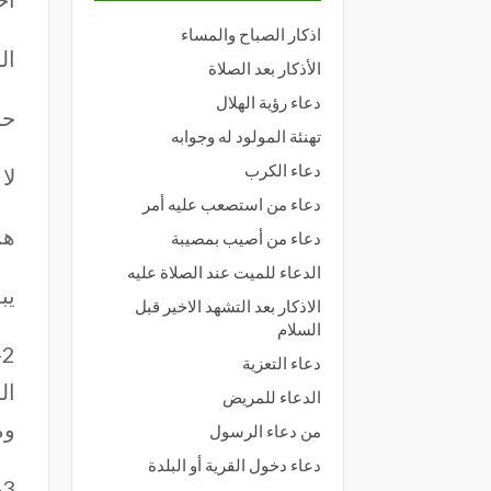
اذكار الصباح والمساء
ال
الأذكار بعد الصلاة
دعاء رؤية الهلال
حر
تهنئة المولود له وجوابه
دعاء الكرب
لا
دعاء من استصعب عليه أمر
هم
دعاء من أصيب بمصيبة
الدعاء للميت عند الصلاة عليه
يبدأ بها 1- م
الاذكار بعد التشهد الاخير قبل
السلام
2
دعاء التعزية
ال
الدعاء للمريض
وم
من دعاء الرسول
دعاء دخول القرية أو البلدة
3- مفتوحة إذا دخلت على لام التعريف “ال ” نحو ” العليم – الحكيم “