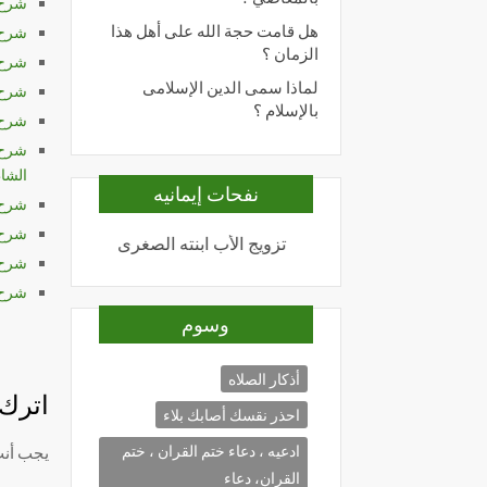
شرح ا
هل قامت حجة الله على أهل هذا
شرح ا
الزمان ؟
شرح ا
لماذا سمى الدين الإسلامى
شرح ا
بالإسلام ؟
شرح ا
شرح 
الشاط
نفحات إيمانيه
شرح 
شرح ا
نما الأعمال بالنيات
تزويج الأب ابنته الصغرى
المحبة لله
شرح ا
شرح ا
وسوم
أذكار الصلاه
اترك ت
احذر نقسك أصابك بلاء
ادعيه ، دعاء ختم القران ، ختم
يجب أن
القران، دعاء