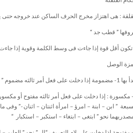
قلقة : هى اهتزاز مخرج الحرف الساكن عند خروجه حتى ي
وفها ” قطب جد “
 تكون أقل قوة إذا جاءت فى وسط الكلمة وقوية إذا جاءت 
زة الوصل
ضمومة إذا دخلت على فعل أمر ثالثه مضموم ”
- مكسورة : إذا دخلت على فعل أمر ثالثه مفتوح أو مكسور ”
سبعة ” ابن – ابنة – امرؤ – امرأة اثنتان – اثنان -” و
صدريهما نحو ” ابتغى – ابتغاء – استكبر – استكبار “