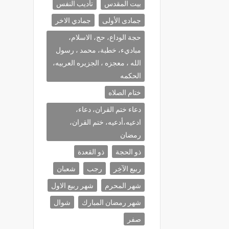
بيت المقدس
تأديب النفس
جمادى الأولى
جمادي الاخر
حجة الوداع، حج، الاسلام،
مباديء، خطبة، محمد ، رسول
الله ، معجزه ، الجزيره العربيه،
الحكمه
ختام الصلاه
دعاء ختم القران، دعاء،
ادعيه،أدعيه، ختم القران،
رمضان
ذو الحجة
ذو القعدة
ربيع الآخِر
رجب
شعبان
شهر المحرم
شهر ربيع الاول
شهر رمضان المبارك
شوال
صفر