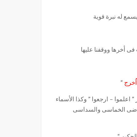
سمع له نبرة قوية
فى أخرها ووقفنا عليها
اُخرج
“
 اعلموا – ارجعوا ” وكذا الأسماء
فى ماضى الخماسى والسداسى