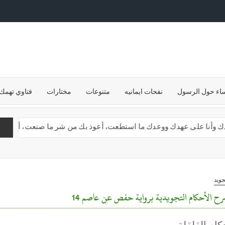
ساء حول الرسول
نفحات ايمانيه
متنوعات
مختارات
فتاوي تهمك
 وأنا على عهدك ووعدك ما استطعت، أعوذ بك من شر ما صنعت، أبوء لك بنعمتك
جويد
ح الأحكام التجويدية برواية حفص عن عاصم 14
كام القلقلة