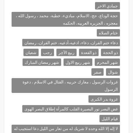
جمادي الاخر
حجة الوداع، حج، الاسلام، مباديء، خطبة، محمد ، رسول الله ،
معجزه ، الجزيره العربيه، الحكمه
ختام الصلاه
دعاء ختم القران، دعاء، ادعيه،أدعيه، ختم القران، رمضان
ذو الحجة
ذو القعدة
ربيع الآخِر
رجب
شعبان
شهر المحرم
شهر ربيع الاول
شهر رمضان المبارك
شوال
صفر
غزوات الرسول ، معارك حربيه ، القتال في الاسلام ، دعوة
الرسول
غزوة بدر الكبرى
غض البصر نور البصيرة القلب كالمرآة إطلاق البصر الهوى
قيام الليل
لا إله إلا الله وحده لا شريك له من تعار من الليل دعا استجيب له