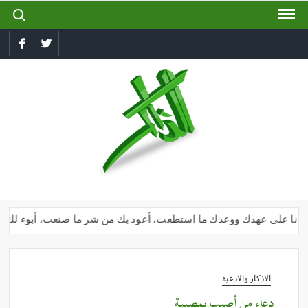
ch for:
Ski
t
conten
book
Twitter
الذاكر
إجعل
لسانك
رطبا
بذكر
الله
ك وأنا على عهدك ووعدك ما استطعت، أعوذ بك من شر ما صنعت، أبوء لك بنعمت
الاذكار والادعية
دعاء من أصيب بمصيبة