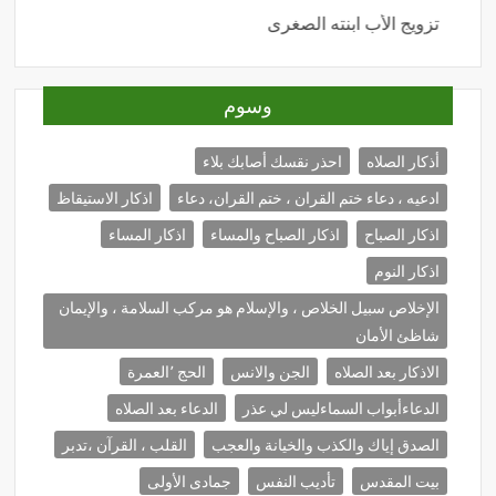
تزويج الأب ابنته الصغرى
المحبة
وسوم
أذكار الصلاه
احذر نقسك أصابك بلاء
ادعيه ، دعاء ختم القران ، ختم القران، دعاء
اذكار الاستيقاظ
اذكار الصباح
اذكار الصباح والمساء
اذكار المساء
اذكار النوم
الإخلاص سبيل الخلاص ، والإسلام هو مركب السلامة ، والإيمان
شاظئ الأمان
الاذكار بعد الصلاه
الجن والانس
الحج ٬العمرة
الدعاءأبواب السماءليس لي عذر
الدعاء بعد الصلاه
الصدق إياك والكذب والخيانة والعجب
القلب ، القرآن ،تدبر
بيت المقدس
تأديب النفس
جمادى الأولى