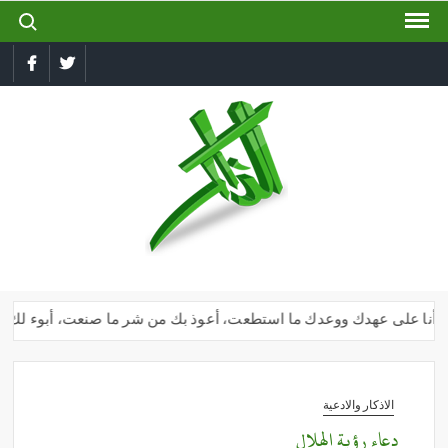
ch for:
Ski
t
conten
book
Twitter
الذاكر
إجعل
لسانك
رطبا
بذكر
الله
ك وأنا على عهدك ووعدك ما استطعت، أعوذ بك من شر ما صنعت، أبوء لك بنعمت
الاذكار والادعية
دعاء رؤية الهلال