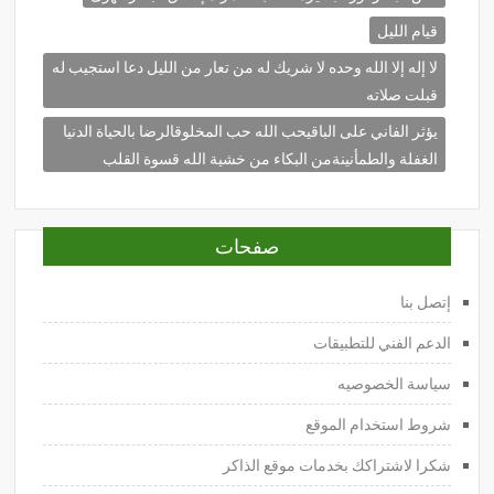
قيام الليل
لا إله إلا الله وحده لا شريك له من تعار من الليل دعا استجيب له
قبلت صلاته
يؤثر الفاني على الباقيحب الله حب المخلوقالرضا بالحياة الدنيا
الغفلة والطمأنينةمن البكاء من خشية الله قسوة القلب
صفحات
إتصل بنا
الدعم الفني للتطبيقات
سياسة الخصوصيه
شروط استخدام الموقع
شكرا لاشتراكك بخدمات موقع الذاكر