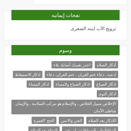
نفحات إيمانيه
تزويج الأب ابنته الصغرى
المحبة
وسوم
أذكار الصلاه
احذر نقسك أصابك بلاء
ادعيه ، دعاء ختم القران ، ختم القران، دعاء
اذكار الاستيقاظ
اذكار الصباح
اذكار الصباح والمساء
اذكار المساء
اذكار النوم
الإخلاص سبيل الخلاص ، والإسلام هو مركب السلامة ، والإيمان
شاظئ الأمان
الاذكار بعد الصلاه
الجن والانس
الحج ٬العمرة
الدعاءأبواب السماءليس لي عذر
الدعاء بعد الصلاه