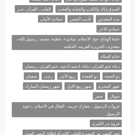
الصدق إياك والكذب والخيانة والعجب
القلب ، القرآن ،تدبر
بيت المقدس
تأديب النفس
جمادى الأولى
جمادي الاخر
حجة الوداع، حج، الاسلام، مباديء، خطبة، محمد ، رسول الله ،
معجزه ، الجزيره العربيه، الحكمه
ختام الصلاه
دعاء ختم القران، دعاء، ادعيه،أدعيه، ختم القران، رمضان
ذو الحجة
ذو القعدة
ربيع الآخِر
رجب
شعبان
شهر المحرم
شهر ربيع الاول
شهر رمضان المبارك
شوال
صفر
غزوات الرسول ، معارك حربيه ، القتال في الاسلام ، دعوة
الرسول
غزوة بدر الكبرى
غض البصر نور البصيرة القلب كالمرآة إطلاق البصر الهوى