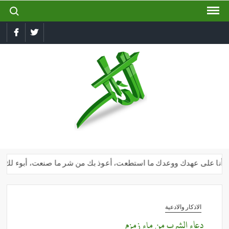
ch for:
Ski
t
conten
book
Twitter
الذاكر
إجعل
لسانك
رطبا
بذكر
الله
ك وأنا على عهدك ووعدك ما استطعت، أعوذ بك من شر ما صنعت، أبوء لك بنعمت
الاذكار والادعية
دعاء الشرب من ماء زمزم