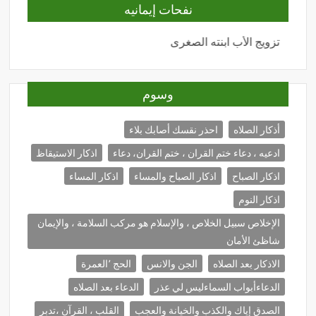
نفحات إيمانيه
تزويج الأب ابنته الصغرى
المحبة
وسوم
أذكار الصلاه
احذر نقسك أصابك بلاء
ادعيه ، دعاء ختم القران ، ختم القران، دعاء
اذكار الاستيقاظ
اذكار الصباح
اذكار الصباح والمساء
اذكار المساء
اذكار النوم
الإخلاص سبيل الخلاص ، والإسلام هو مركب السلامة ، والإيمان
شاظئ الأمان
الاذكار بعد الصلاه
الجن والانس
الحج ٬العمرة
الدعاءأبواب السماءليس لي عذر
الدعاء بعد الصلاه
الصدق إياك والكذب والخيانة والعجب
القلب ، القرآن ،تدبر