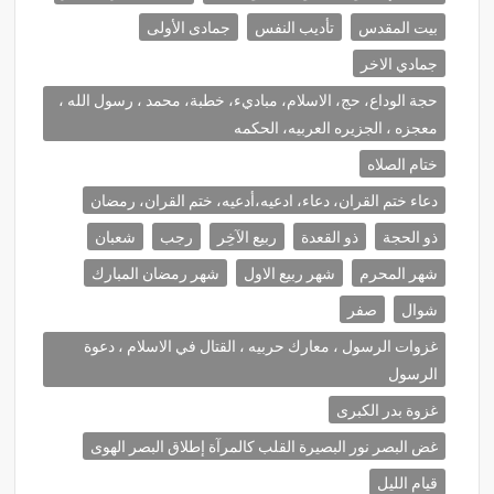
بيت المقدس
تأديب النفس
جمادى الأولى
جمادي الاخر
حجة الوداع، حج، الاسلام، مباديء، خطبة، محمد ، رسول الله ،
معجزه ، الجزيره العربيه، الحكمه
ختام الصلاه
دعاء ختم القران، دعاء، ادعيه،أدعيه، ختم القران، رمضان
ذو الحجة
ذو القعدة
ربيع الآخِر
رجب
شعبان
شهر المحرم
شهر ربيع الاول
شهر رمضان المبارك
شوال
صفر
غزوات الرسول ، معارك حربيه ، القتال في الاسلام ، دعوة
الرسول
غزوة بدر الكبرى
غض البصر نور البصيرة القلب كالمرآة إطلاق البصر الهوى
قيام الليل