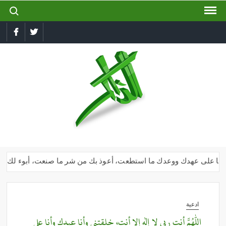
ch for:
Ski
t
conten
book
Twitter
الذاكر
إجعل
لسانك
رطبا
بذكر
الله
 وأنا على عهدك ووعدك ما استطعت، أعوذ بك من شر ما صنعت، أبوء لك بنعمتك
ادعية
اللهم أنت ربي لا إله إلا أنت، خلقتني وأنا عبدك وأنا على