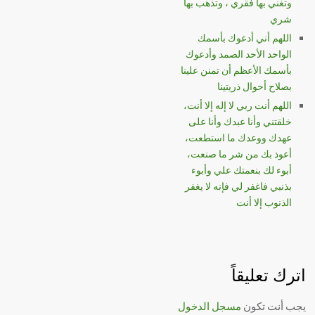
وتغني بها فقري ، وتذهب بها
شري
اللهم أني أدعوك بأسمك
الواحد الأحد الصمد وأدعوك
بأسمك الأعظم أن تمنن علينا
بصلاح أحوال ذريتينا
اللهم أنت ربي لا إله إلا أنت،
خلقتني وأنا عبدك وأنا على
عهدك ووعدك ما استطعت،
أعوذ بك من شر ما صنعت،
أبوء لك بنعمتك علي وأبوء
بذنبي فاغفر لي فإنه لا يغفر
الذنوب إلا أنت
اترك تعليقاً
يجب أنت تكون
مسجل الدخول