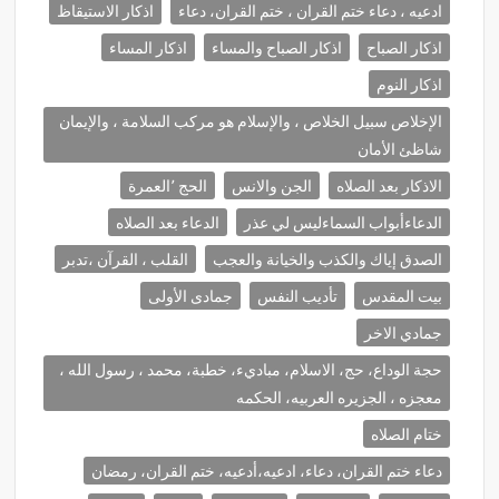
ادعيه ، دعاء ختم القران ، ختم القران، دعاء
اذكار الاستيقاظ
اذكار الصباح
اذكار الصباح والمساء
اذكار المساء
اذكار النوم
الإخلاص سبيل الخلاص ، والإسلام هو مركب السلامة ، والإيمان
شاظئ الأمان
الاذكار بعد الصلاه
الجن والانس
الحج ٬العمرة
الدعاءأبواب السماءليس لي عذر
الدعاء بعد الصلاه
الصدق إياك والكذب والخيانة والعجب
القلب ، القرآن ،تدبر
بيت المقدس
تأديب النفس
جمادى الأولى
جمادي الاخر
حجة الوداع، حج، الاسلام، مباديء، خطبة، محمد ، رسول الله ،
معجزه ، الجزيره العربيه، الحكمه
ختام الصلاه
دعاء ختم القران، دعاء، ادعيه،أدعيه، ختم القران، رمضان