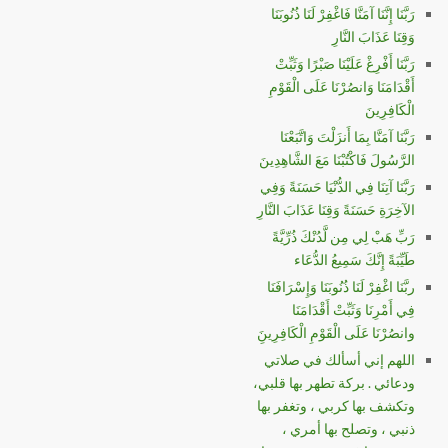
رَبَّنَا إِنَّنَا آمَنَّا فَاغْفِرْ لَنَا ذُنُوبَنَا
وَقِنَا عَذَابَ النَّارِ
رَبَّنَا أَفْرِغْ عَلَيْنَا صَبْرًا وَثَبِّتْ
أَقْدَامَنَا وَانصُرْنَا عَلَى الْقَوْمِ
الْكَافِرِينَ
رَبَّنَا آمَنَّا بِمَا أَنزَلْتَ وَاتَّبَعْنَا
الرَّسُولَ فَاكْتُبْنَا مَعَ الشَّاهِدِينَ
رَبَّنَا آتِنَا فِي الدُّنْيَا حَسَنَةً وَفِي
الآخِرَةِ حَسَنَةً وَقِنَا عَذَابَ النَّارِ
رَبِّ هَبْ لِي مِن لَّدُنْكَ ذُرِّيَّةً
طَيِّبَةً إِنَّكَ سَمِيعُ الدُّعَاء
ربَّنَا اغْفِرْ لَنَا ذُنُوبَنَا وَإِسْرَافَنَا
فِي أَمْرِنَا وَثَبِّتْ أَقْدَامَنَا
وانصُرْنَا عَلَى الْقَوْمِ الْكَافِرِينَِ
اللهم إني أسألك في صلاتي
ودعائي . بركة تطهر بها قلبي،
وتكشف بها كربي ، وتغفر بها
ذنبي ، وتصلح بها أمري ،