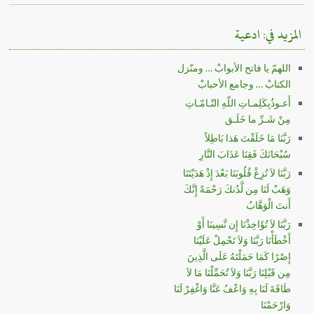
المزيد في: ادعية
اللهمّ يا فاتح الأبوابْ … ومنّزل
الكتابْ … وجامع الأحبابْ
أَعـوذُبِكَلِمـاتِ اللّهِ التّـامّـاتِ
مِنْ شَـرِّ ما خَلَـق
رَبَّنَا مَا خَلَقْتَ هَذا بَاطِلاً
سُبْحَانَكَ فَقِنَا عَذَابَ النَّارِ
رَبَّنَا لاَ تُزِغْ قُلُوبَنَا بَعْدَ إِذْ هَدَيْتَنَا
وَهَبْ لَنَا مِن لَّدُنكَ رَحْمَةً إِنَّكَ
أَنتَ الْوَهَّابُ
رَبَّنَا لاَ تُؤَاخِذْنَا إِن نَّسِينَا أَوْ
أَخْطَأْنَا رَبَّنَا وَلاَ تَحْمِلْ عَلَيْنَا
إِصْرًا كَمَا حَمَلْتَهُ عَلَى الَّذِينَ
مِن قَبْلِنَا رَبَّنَا وَلاَ تُحَمِّلْنَا مَا لاَ
طَاقَةَ لَنَا بِهِ وَاعْفُ عَنَّا وَاغْفِرْ لَنَا
وَارْحَمْنَا