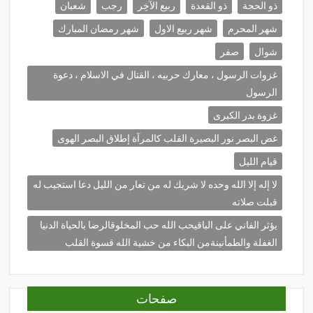
ذو الحجة
ذو القعدة
ربيع الآخِر
رجب
شعبان
شهر المحرم
شهر ربيع الاول
شهر رمضان المبارك
شوال
صفر
غزوات الرسول ، معارك حربيه ، القتال في الاسلام ، دعوة
الرسول
غزوة بدر الكبرى
غض البصر نور البصيرة القلب كالمرآة إطلاق البصر الهوى
قيام الليل
لا إله إلا الله وحده لا شريك له من تعار من الليل دعا استجيب له
قبلت صلاته
يؤثر الفاني على الباقيحب الله حب المخلوقالرضا بالحياة الدنيا
الغفلة والطمأنينةمن البكاء من خشية الله قسوة القلب
صفحات