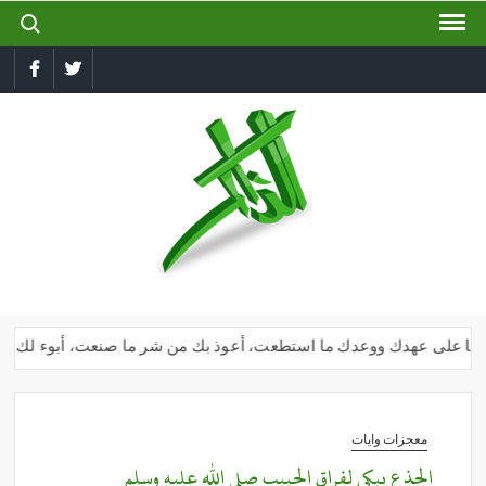
ch for:
Ski
t
conten
book
Twitter
الذاكر
إجعل
لسانك
رطبا
بذكر
الله
وأنا على عهدك ووعدك ما استطعت، أعوذ بك من شر ما صنعت، أبوء لك بنعمتك
معجزات وايات
الجذع يبكي لفراق الحبيب صلي الله عليه وسلم