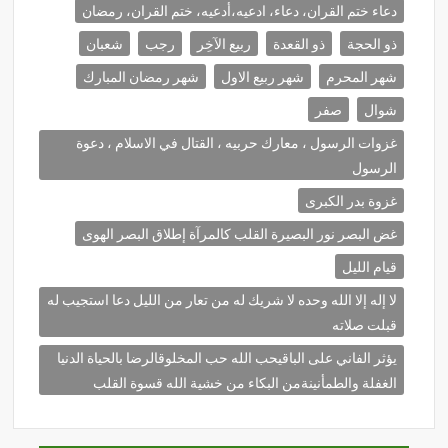
دعاء ختم القران، دعاء، ادعيه،أدعيه، ختم القران، رمضان
ذو الحجة
ذو القعدة
ربيع الآخِر
رجب
شعبان
شهر المحرم
شهر ربيع الاول
شهر رمضان المبارك
شوال
صفر
غزوات الرسول ، معارك حربيه ، القتال في الاسلام ، دعوة
الرسول
غزوة بدر الكبرى
غض البصر نور البصيرة القلب كالمرآة إطلاق البصر الهوى
قيام الليل
لا إله إلا الله وحده لا شريك له من تعار من الليل دعا استجيب له
قبلت صلاته
يؤثر الفاني على الباقيحب الله حب المخلوقالرضا بالحياة الدنيا
الغفلة والطمأنينةمن البكاء من خشية الله قسوة القلب