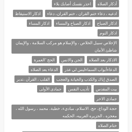
أذكار الصلاه
احذر نقسك أصابك بلاء
ادعيه ، دعاء ختم القران ، ختم القران، دعاء
اذكار الاستيقاظ
اذكار الصباح
اذكار الصباح والمساء
اذكار المساء
اذكار النوم
الإخلاص سبيل الخلاص ، والإسلام هو مركب السلامة ، والإيمان
شاظئ الأمان
الاذكار بعد الصلاه
الجن والانس
الحج ٬العمرة
الدعاءأبواب السماءليس لي عذر
الدعاء بعد الصلاه
الصدق إياك والكذب والخيانة والعجب
القلب ، القرآن ،تدبر
بيت المقدس
تأديب النفس
جمادى الأولى
جمادي الاخر
حجة الوداع، حج، الاسلام، مباديء، خطبة، محمد ، رسول الله ،
معجزه ، الجزيره العربيه، الحكمه
ختام الصلاه