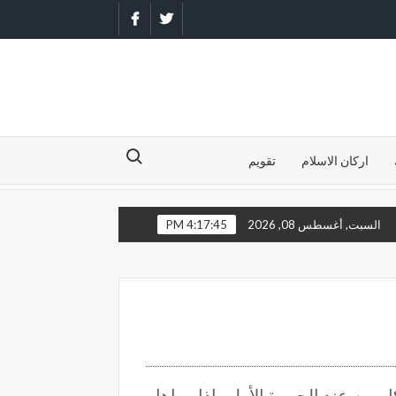
Facebook
Twitter
Search for:
اركان الاسلام
تقويم
 علي وأبوء بذنبي فاغفر لي فإنه لا يغفر الذنوب إلا أنت
اللهم أني أدع
السبت, أغسطس 08, 2026
4:17:46 PM
يوم عند الجمرة الأولى إذا رماها