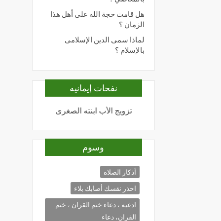
هل قامت حجة الله على أهل هذا
الزمان ؟
لماذا سمى الدين الإسلامى
بالإسلام ؟
نفحات إيمانيه
نما الأعمال بالنيات
تزويج الأب ابنته الصغرى
المحبة لله
وسوم
أذكار الصلاه
احذر نقسك أصابك بلاء
ادعيه ، دعاء ختم القران ، ختم
القران، دعاء