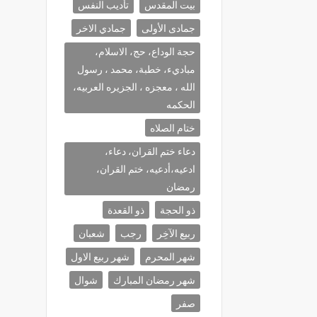
بيت المقدس
تأديب النفس
جمادى الأولى
جمادي الاخر
حجة الوداع، حج، الاسلام،
مباديء، خطبة، محمد ، رسول
الله ، معجزه ، الجزيره العربيه،
الحكمه
ختام الصلاه
دعاء ختم القران، دعاء،
ادعيه،أدعيه، ختم القران،
رمضان
ذو الحجة
ذو القعدة
ربيع الآخِر
رجب
شعبان
شهر المحرم
شهر ربيع الاول
شهر رمضان المبارك
شوال
صفر