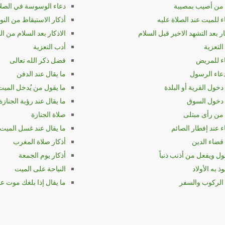
 من أصيب بمصيبة
دعاء الوسوسة في الصلاة
ء للميت عند الصلاة عليه
أذكار الاستيقاظ من النو
ار بعد التشهد الاخير قبل السلام
الاذكار بعد السلام من ا
التعزية
أدب التعزية
اء للمريض
فضل ذكر الله تعالى
عاء الرسول
ما يقال عند الدفن
دخول القرية أو البلدة
ما يقول من يُدخل الميت
 دخول السوق
ما يقال عند رؤية الجنازة
 من رأى مبتلى
صلاة الجنازة
ء عند إفطار الصائم
ما يقال عند غسل الميت
قضاء الدين
أذكار صلاة المغرب
ول ويفعل من أذنب ذنباً
أذكار يوم الجمعة
ذ به الأولاد
النياحة على الميت
 الركوب والسفر
ما يقال إذا بلغك موت عد