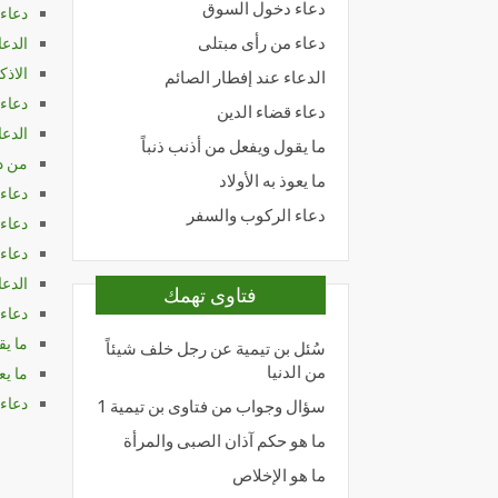
دعاء دخول السوق
دعاء
الدعا
دعاء من رأى مبتلى
الاذك
الدعاء عند إفطار الصائم
دعاء 
دعاء قضاء الدين
الدع
ما يقول ويفعل من أذنب ذنباً
من د
ما يعوذ به الأولاد
دعاء 
دعاء الركوب والسفر
دعاء
دعاء
الدعا
فتاوى تهمك
دعاء 
ما يق
سُئل بن تيمية عن رجل خلف شيئاً
من الدنيا
ما يعو
دعاء
سؤال وجواب من فتاوى بن تيمية 1
ما هو حكم آذان الصبى والمرأة
ما هو الإخلاص