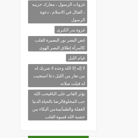
غزوات الرسول ، معارك حربيه
، القتال في الاسلام ، دعوة
الرسول
غزوة بدر الكبرى
غض البصر نور البصيرة القلب
كالمرآة إطلاق البصر الهوى
قيام الليل
لا إله إلا الله وحده لا شريك له
من تعار من الليل دعا استجيب
له قبلت صلاته
يؤثر الفاني على الباقيحب الله
حب المخلوقالرضا بالحياة الدنيا
الغفلة والطمأنينةمن البكاء من
خشية الله قسوة القلب