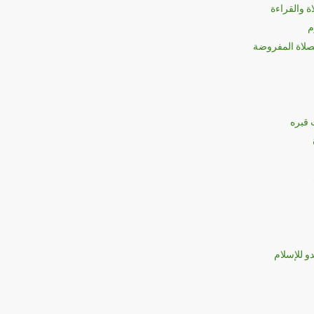
 والقراءة
م
لصلاة المفروضة
 قبره
و للإسلام