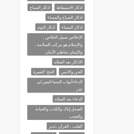
اذكار الاستيقاظ
اذكار الصباح
اذكار الصباح والمساء
اذكار المساء
اذكار النوم
الإخلاص سبيل الخلاص ،
والإسلام هو مركب السلامة ،
والإيمان شاظئ الأمان
الاذكار بعد الصلاه
الجن والانس
الحج ٬العمرة
الدعاءأبواب السماءليس لي
عذر
الدعاء بعد الصلاه
الصدق إياك والكذب والخيانة
والعجب
القلب ، القرآن ،تدبر