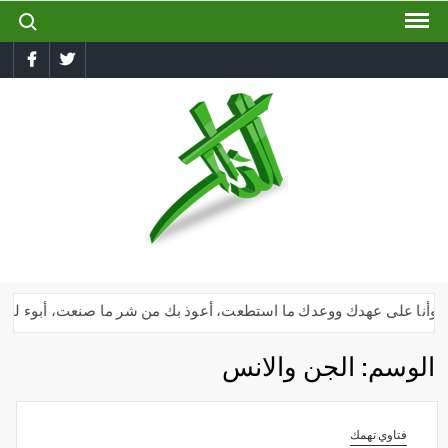
ch for:
Ski
t
book
Twitter
conten
الذاكر
إجعل
لسانك
رطبا
بذكر
الله
دك وأنا على عهدك ووعدك ما استطعت، أعوذ بك من شر ما صنعت، أبوء لك بنعم
الوسم:
الجن والانس
فتاوي تهمك