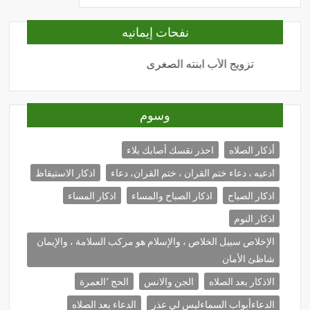
نفحات إيمانيه
تزويج الأب ابنته الصغرى
المحبة
وسوم
أذكار الصلاه
احذر نقسك أصابك بلاء
ادعيه ، دعاء ختم القران ، ختم القران، دعاء
اذكار الاستيقاظ
اذكار الصباح
اذكار الصباح والمساء
اذكار المساء
اذكار النوم
الإخلاص سبيل الخلاص ، والإسلام هو مركب السلامة ، والإيمان
شاظئ الأمان
الاذكار بعد الصلاه
الجن والانس
الحج ٬العمرة
الدعاءأبواب السماءليس لي عذر
الدعاء بعد الصلاه