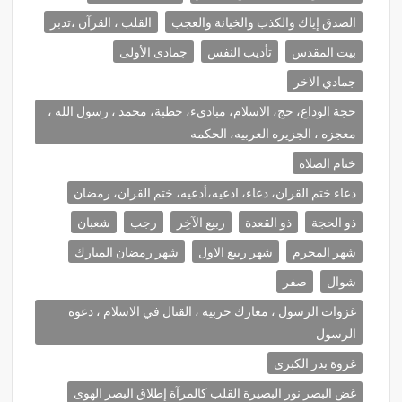
الصدق إياك والكذب والخيانة والعجب
القلب ، القرآن ،تدبر
بيت المقدس
تأديب النفس
جمادى الأولى
جمادي الاخر
حجة الوداع، حج، الاسلام، مباديء، خطبة، محمد ، رسول الله ،
معجزه ، الجزيره العربيه، الحكمه
ختام الصلاه
دعاء ختم القران، دعاء، ادعيه،أدعيه، ختم القران، رمضان
ذو الحجة
ذو القعدة
ربيع الآخِر
رجب
شعبان
شهر المحرم
شهر ربيع الاول
شهر رمضان المبارك
شوال
صفر
غزوات الرسول ، معارك حربيه ، القتال في الاسلام ، دعوة
الرسول
غزوة بدر الكبرى
غض البصر نور البصيرة القلب كالمرآة إطلاق البصر الهوى