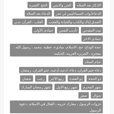
الاذكار بعد الصلاه
الجن والانس
الحج ٬العمرة
الدعاءأبواب السماءليس لي عذر
الدعاء بعد الصلاه
الصدق إياك والكذب والخيانة والعجب
القلب ، القرآن ،تدبر
بيت المقدس
تأديب النفس
جمادى الأولى
جمادي الاخر
حجة الوداع، حج، الاسلام، مباديء، خطبة، محمد ، رسول الله ،
معجزه ، الجزيره العربيه، الحكمه
ختام الصلاه
دعاء ختم القران، دعاء، ادعيه،أدعيه، ختم القران، رمضان
ذو الحجة
ذو القعدة
ربيع الآخِر
رجب
شعبان
شهر المحرم
شهر ربيع الاول
شهر رمضان المبارك
شوال
صفر
غزوات الرسول ، معارك حربيه ، القتال في الاسلام ، دعوة
الرسول