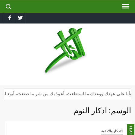
ch for:
Ski
t
book
Twitter
conten
الذاكر
إجعل
لسانك
رطبا
بذكر
الله
دك وأنا على عهدك ووعدك ما استطعت، أعوذ بك من شر ما صنعت، أبوء لك بنعم
الوسم:
اذكار النوم
الاذكار والادعية