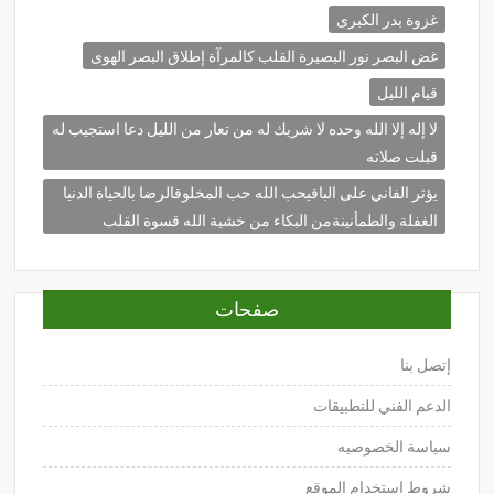
غزوة بدر الكبرى
غض البصر نور البصيرة القلب كالمرآة إطلاق البصر الهوى
قيام الليل
لا إله إلا الله وحده لا شريك له من تعار من الليل دعا استجيب له
قبلت صلاته
يؤثر الفاني على الباقيحب الله حب المخلوقالرضا بالحياة الدنيا
الغفلة والطمأنينةمن البكاء من خشية الله قسوة القلب
صفحات
إتصل بنا
الدعم الفني للتطبيقات
سياسة الخصوصيه
شروط استخدام الموقع